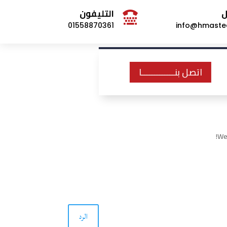
ل
التليفون

01558870361
info@hmaste
اتصل بنـــــــــــــا
Wel
الرد